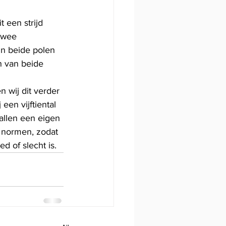
 een strijd 
twee 
jn beide polen 
en van beide 
 wij dit verder 
en vijftiental 
allen een eigen 
 normen, zodat 
ed of slecht is.