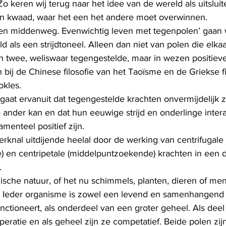
o keren wij terug naar het idee van de wereld als uitsluit
en kwaad, waar het een het andere moet overwinnen.
en middenweg. Evenwichtig leven met tegenpolen’ gaan wi
d als een strijdtoneel. Alleen dan niet van polen die elk
 twee, weliswaar tegengestelde, maar in wezen positieve
an bij de Chinese filosofie van het Taoïsme en de Griekse f
okles.
 gaat ervanuit dat tegengestelde krachten onvermijdelijk z
 ander kan en dat hun eeuwige strijd en onderlinge intera
menteel positief zijn.
rknal uitdijende heelal door de werking van centrifugale 
) en centripetale (middelpuntzoekende) krachten in een 
.
sche natuur, of het nu schimmels, planten, dieren of mens
d. Ieder organisme is zowel een levend en samenhangend 
ctioneert, als onderdeel van een groter geheel. Als deel
eratie en als geheel zijn ze competatief. Beide polen zij