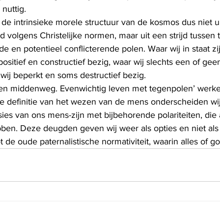
 nuttig.
de intrinsieke morele structuur van de kosmos dus niet uit
 volgens Christelijke normen, maar uit een strijd tussen 
e en potentieel conflicterende polen. Waar wij in staat zi
 positief en constructief bezig, waar wij slechts een of ge
n wij beperkt en soms destructief bezig.
en middenweg. Evenwichtig leven met tegenpolen’ werken
e definitie van het wezen van de mens onderscheiden wij e
es van ons mens-zijn met bijbehorende polariteiten, die 
en. Deze deugden geven wij weer als opties en niet als
ot de oude paternalistische normativiteit, waarin alles of go