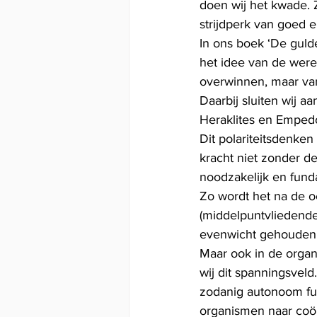
doen wij het kwade. Z
strijdperk van goed 
In ons boek ‘De guld
het idee van de werel
overwinnen, maar van
Daarbij sluiten wij a
Heraklites en Emped
Dit polariteitsdenken
kracht niet zonder de
noodzakelijk en funda
Zo wordt het na de oe
(middelpuntvliedende
evenwicht gehouden
Maar ook in de organi
wij dit spanningsvel
zodanig autonoom fun
organismen naar coöp