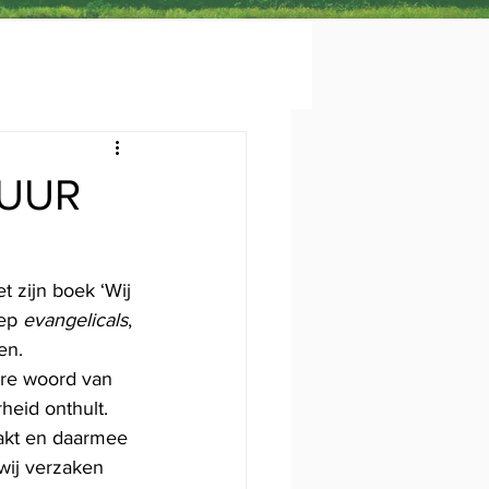
TUUR
 zijn boek ‘Wij 
ep 
evangelicals
, 
en.
are woord van 
heid onthult. 
aakt en daarmee 
wij verzaken 