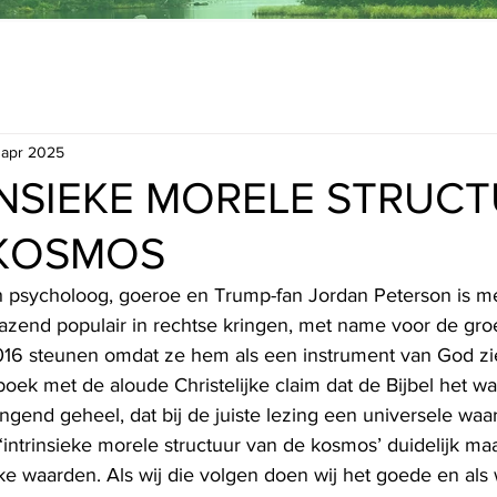
 apr 2025
INSIEKE MORELE STRUC
 KOSMOS
 psycholoog, goeroe en Trump-fan Jordan Peterson is met
azend populair in rechtse kringen, met name voor de gro
016 steunen omdat ze hem als een instrument van God zi
boek met de aloude Christelijke claim dat de Bijbel het w
end geheel, dat bij de juiste lezing een universele waar
‘intrinsieke morele structuur van de kosmos’ duidelijk m
e waarden. Als wij die volgen doen wij het goede en als 