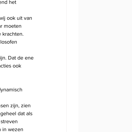
end het 
j ook uit van 
aar moeten 
 krachten. 
ilosofen 
ijn. Dat de ene 
cties ook 
dynamisch 
en zijn, zien 
geheel dat als 
 streven 
n in wezen 